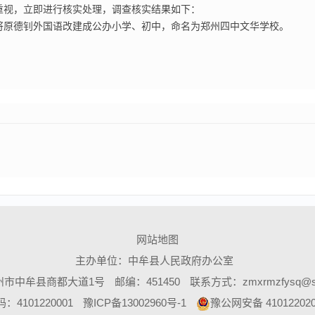
重视，立即进行核实处理，调查核实结果如下：
将原德钊外国语改建成公办小学、初中，命名为郑州四中文华学校。
。
网站地图
主办单位：中牟县人民政府办公室
州市中牟县商都大道1号
邮编：451450
联系方式：zmxrmzfysq@so
4101220001
豫ICP备13002960号-1
豫公网安备 410122020